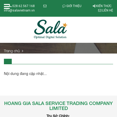
028.62.567.168
GIỚI THIỆU
KIẾN THỨC
info@salavietnam.vn
LIÊN HỆ
Trang chủ
Nội dung đang cập nhật...
HOANG GIA SALA SERVICE TRADING COMPANY
LIMITED
Trụ Sở Chính: