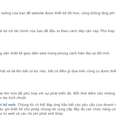
 tưởng của bạn để website được thiết kế tốt hơn, cũng không lãng phí t
cả lợi ích tài chính của bạn để đầu tư theo cách tiếp cận này. Phù h
g việc thiết kế giao diện web mang phong cách hiện đại và đổi mới.
ật và tải lên bất cứ lúc nào, bất cứ điều gì dựa trên công cụ được thi
ite lớn hơn để phù hợp với sự phát triển đó. Mỗi thời điểm cần nhữn
o tác kích chuột.
ết kế web
. Chúng tôi có thể đáp ứng hầu hết các yêu cầu của doanh n
ác gói thiết kế cho phép chúng tôi cung cấp đầy đủ các chức năng cơ
o trì web và các chi phí phát sinh khác.