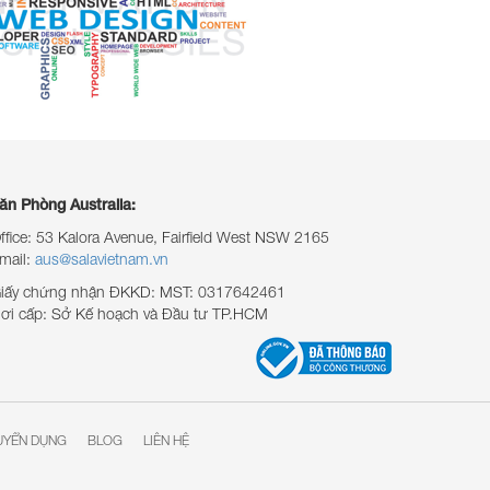
ăn Phòng Australia:
ffice: 53 Kalora Avenue, Fairfield West NSW 2165
mail:
aus@salavietnam.vn
iấy chứng nhận ĐKKD: MST: 0317642461
ơi cấp: Sở Kế hoạch và Đầu tư TP.HCM
UYỂN DỤNG
BLOG
LIÊN HỆ