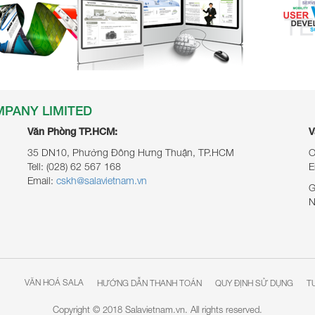
MPANY LIMITED
Văn Phòng TP.HCM:
V
35 DN10, Phường Đông Hưng Thuận, TP.HCM
O
Tell:
(028) 62 567 168
E
Email:
cskh@salavietnam.vn
G
N
VĂN HOÁ SALA
HƯỚNG DẪN THANH TOÁN
QUY ĐỊNH SỬ DỤNG
T
Copyright © 2018 Salavietnam.vn. All rights reserved.