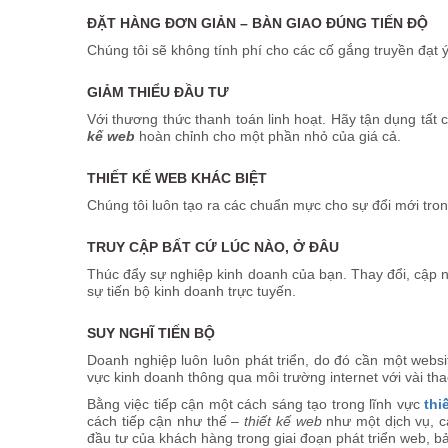
ĐẶT HÀNG ĐƠN GIẢN – BÀN GIAO ĐÚNG TIẾN ĐỘ
Chúng tôi sẽ không tính phí cho các cố gắng truyền đạt ý
GIẢM THIỂU ĐẦU TƯ
Với thương thức thanh toán linh hoạt. Hãy tận dụng tất 
kế web
hoàn chỉnh cho một phần nhỏ của giá cả.
THIẾT KẾ WEB KHÁC BIỆT
Chúng tôi luôn tạo ra các chuẩn mực cho sự đổi mới tron
TRUY CẬP BẤT CỨ LÚC NÀO, Ở ĐÂU
Thúc đẩy sự nghiệp kinh doanh của bạn. Thay đổi, cập nh
sự tiến bộ kinh doanh trực tuyến.
SUY NGHĨ TIẾN BỘ
Doanh nghiệp luôn luôn phát triển, do đó cần một webs
vực kinh doanh thông qua môi trường internet với vài tha
Bằng việc tiếp cận một cách sáng tạo trong lĩnh vực
thi
cách tiếp cận như thế –
thiết kế web
như một dịch vụ, c
đầu tư của khách hàng trong giai đoạn phát triển web, bả