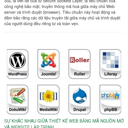
SSL là viết tắt của từ Secure Sockets Layer, là tiêu chuẩn của
công nghệ bảo mật, truyền thông mã hoá giữa máy chủ Web
server và trình duyệt (browser). Tiêu chuẩn này hoạt động và
đảm bảo rằng các dữ liệu truyền tải giữa máy chủ và trình duyệt
của người dùng đều riêng tư và toàn vẹn.
SỰ KHÁC NHAU GIỮA THIẾT KẾ WEB BẰNG MÃ NGUỒN MỞ
VÀ WEBSITE LẬP TRÌNH