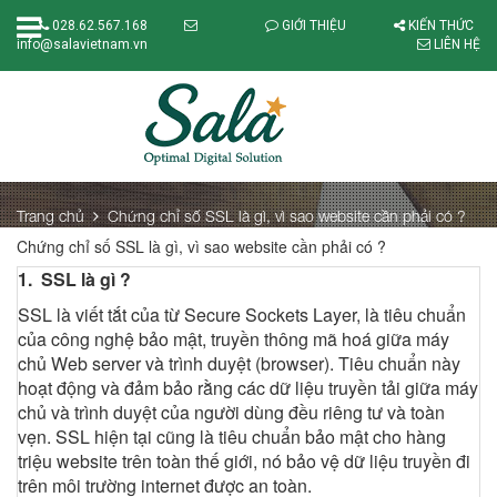
028.62.567.168
GIỚI THIỆU
KIẾN THỨC
info@salavietnam.vn
LIÊN HỆ
Trang chủ
Chứng chỉ số SSL là gì, vì sao website cần phải có ?
Chứng chỉ số SSL là gì, vì sao website cần phải có ?
1. SSL là gì ?
SSL là viết tắt của từ Secure Sockets Layer, là tiêu chuẩn
của công nghệ bảo mật, truyền thông mã hoá giữa máy
chủ Web server và trình duyệt (browser). Tiêu chuẩn này
hoạt động và đảm bảo rằng các dữ liệu truyền tải giữa máy
chủ và trình duyệt của người dùng đều riêng tư và toàn
vẹn. SSL hiện tại cũng là tiêu chuẩn bảo mật cho hàng
triệu website trên toàn thế giới, nó bảo vệ dữ liệu truyền đi
trên môi trường internet được an toàn.