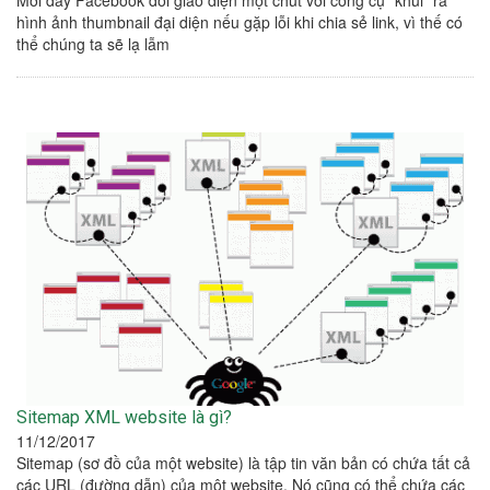
Mới đây Facebook đổi giao diện một chút với công cụ "khui" ra
hình ảnh thumbnail đại diện nếu gặp lỗi khi chia sẻ link, vì thế có
thể chúng ta sẽ lạ lẫm
Sitemap XML website là gì?
11/12/2017
Sitemap (sơ đồ của một website) là tập tin văn bản có chứa tất cả
các URL (đường dẫn) của một website. Nó cũng có thể chứa các