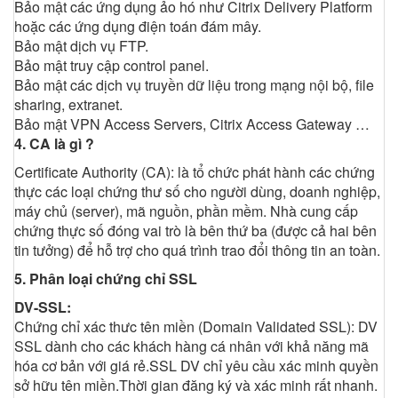
Bảo mật các ứng dụng ảo hó như Citrix Delivery Platform
hoặc các ứng dụng điện toán đám mây.
Bảo mật dịch vụ FTP.
Bảo mật truy cập control panel.
Bảo mật các dịch vụ truyền dữ liệu trong mạng nội bộ, file
sharing, extranet.
Bảo mật VPN Access Servers, Citrix Access Gateway …
4. CA là gì ?
Certificate Authority (CA): là tổ chức phát hành các chứng
thực các loại chứng thư số cho người dùng, doanh nghiệp,
máy chủ (server), mã nguồn, phần mềm. Nhà cung cấp
chứng thực số đóng vai trò là bên thứ ba (được cả hai bên
tin tưởng) để hỗ trợ cho quá trình trao đổi thông tin an toàn.
5. Phân loại chứng chỉ SSL
DV-SSL:
Chứng chỉ xác thưc tên miền (Domain Validated SSL): DV
SSL dành cho các khách hàng cá nhân với khả năng mã
hóa cơ bản với giá rẻ.SSL DV chỉ yêu cầu xác minh quyền
sở hữu tên miền.Thời gian đăng ký và xác minh rất nhanh.