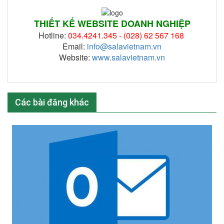
THIẾT KẾ WEBSITE DOANH NGHIỆP
Hotline:
034.4241.345 -
(028) 62 567 168
Email:
info@salavietnam.vn
Website:
www.salavietnam.vn
Các bài đăng khác