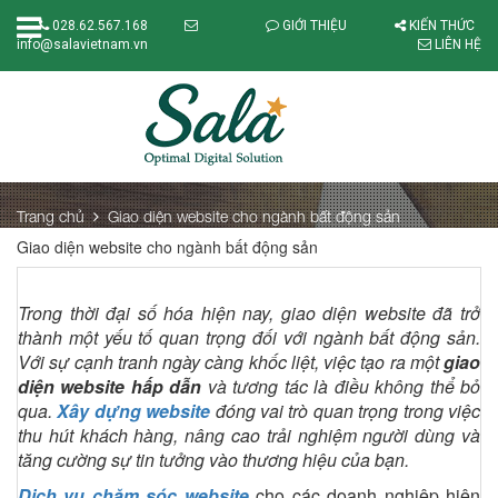
028.62.567.168
GIỚI THIỆU
KIẾN THỨC
info@salavietnam.vn
LIÊN HỆ
Trang chủ
Giao diện website cho ngành bất động sản
Giao diện website cho ngành bất động sản
Trong thời đại số hóa hiện nay, giao diện website đã trở
thành một yếu tố quan trọng đối với ngành bất động sản.
Với sự cạnh tranh ngày càng khốc liệt, việc tạo ra một
giao
diện website hấp dẫn
và tương tác là điều không thể bỏ
qua.
X
ây dựng website
đóng vai trò quan trọng trong việc
thu hút khách hàng, nâng cao trải nghiệm người dùng và
tăng cường sự tin tưởng vào thương hiệu của bạn.
Dịch vụ chăm sóc website
cho các doanh nghiệp hiện