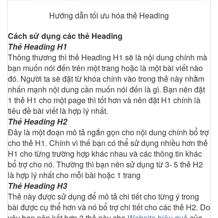
Hướng dẫn tối ưu hóa thẻ Heading
Cách sử dụng các thẻ Heading
Thẻ Heading H1
Thông thương thì thẻ Heading H1 sẽ là nội dung chính mà
bạn muốn nói đến trên một trang hoặc là một bài viết nào
đó. Người ta sẽ đặt từ khóa chính vào trong thẻ này nhằm
nhấn mạnh nội dung cần muốn nói đến là gì. Bạn nên đặt
1 thẻ H1 cho một page thì tốt hơn và nên đặt H1 chính là
tiêu đề bài viết là hợp lý nhất.
Thẻ Heading H2
Đây là một đoạn mô tả ngắn gọn cho nội dung chính bổ trợ
cho thẻ H1. Chính vì thế bạn có thể sử dụng nhiều hơn thẻ
H1 cho từng trường hợp khác nhau và các thông tin khác
bổ trợ cho nó. Thường thì bạn nên sử dụng từ 3- 5 thẻ H2
là hợp lý nhất cho mỗi bài hoặc 1 trang
Thẻ Heading H3
Thẻ này được sử dụng để mô tả chi tiết cho từng ý trong
bài được cụ thể hơn và nó bổ trợ chi tiết cho các thẻ H2. Do
vậy bạn nên kết hợp 3 thẻ này cho
Website hiệu quả
của