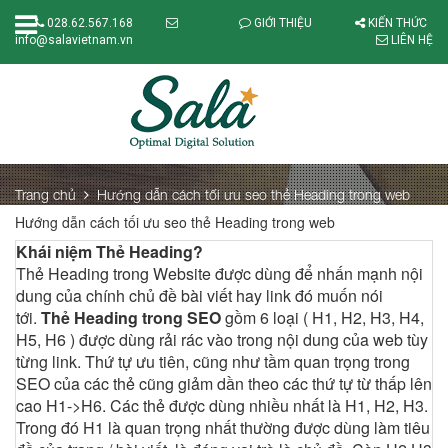
028.62.567.168
GIỚI THIỆU
KIẾN THỨC
info@salavietnam.vn
LIÊN HỆ
Trang chủ
Hướng dẫn cách tối ưu seo thẻ Heading trong web
Hướng dẫn cách tối ưu seo thẻ Heading trong web
Khái niệm Thẻ Heading?
Thẻ Heading trong Website được dùng để nhấn mạnh nội
dung của chính chủ đề bài viết hay link đó muốn nói
tới.
Thẻ Heading trong SEO
gồm 6 loại ( H1, H2, H3, H4,
H5, H6 ) được dùng rải rác vào trong nội dung của web tùy
từng link. Thứ tự ưu tiên, cũng như tầm quan trọng trong
SEO của các thẻ cũng giảm dần theo các thứ tự từ thấp lên
cao H1->H6. Các thẻ được dùng nhiều nhất là H1, H2, H3.
Trong đó H1 là quan trọng nhất thường được dùng làm tiêu