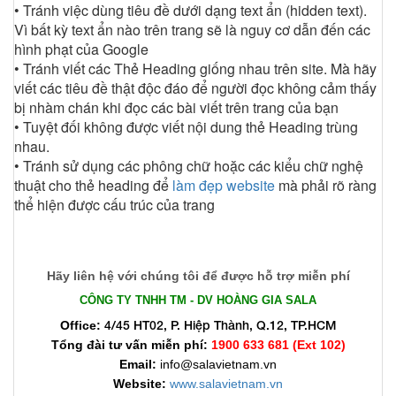
• Tránh việc dùng tiêu đề dưới dạng text ẩn (hidden text).
Vì bất kỳ text ẩn nào trên trang sẽ là nguy cơ dẫn đến các
hình phạt của Google
• Tránh viết các Thẻ Heading giống nhau trên site. Mà hãy
viết các tiêu đề thật độc đáo để người đọc không cảm thấy
bị nhàm chán khi đọc các bài viết trên trang của bạn
• Tuyệt đối không được viết nội dung thẻ Heading trùng
nhau.
• Tránh sử dụng các phông chữ hoặc các kiểu chữ nghệ
thuật cho thẻ heading để
làm đẹp website
mà phải rõ ràng
thể hiện được cấu trúc của trang
Hãy liên hệ với chúng tôi để được hỗ trợ miễn phí
CÔNG TY TNHH TM - DV HOÀNG GIA SALA
4/45 HT02, P. Hiệp Thành, Q.12, TP.HCM
Office:
Tổng đài tư vấn miễn phí:
1900 633 681 (Ext 102)​
Email:
info@salavietnam.vn
Website:
www.salavietnam.vn