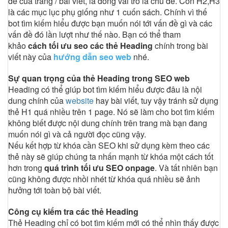
đề của trang / bài viết, là đóng vai trò là chủ đề. Còn H2,H3
là các mục lục phụ giống như 1 cuốn sách. Chính vì thế
bot tìm kiếm hiểu được bạn muốn nói tới vấn đề gì và các
vấn đề đó lần lượt như thế nào. Bạn có thể tham
khảo
cách tối ưu seo các thẻ Heading
chính trong bài
viết này của
hướng dẫn seo web
nhé.
Sự quan trọng của thẻ Heading trong SEO web
Heading có thể giúp bot tìm kiếm hiểu được đâu là nội
dung chính của
website
hay bài viết, tuy vậy tránh sử dụng
thẻ H1 quá nhiều trên 1 page. Nó sẽ làm cho bot tìm kiếm
không biết được nội dung chính trên trang mà bạn đang
muốn nói gì và cả người đọc cũng vậy.
Nếu kết hợp từ khóa cần SEO khi sử dụng kèm theo các
thẻ này sẽ giúp chúng ta nhấn mạnh từ khóa một cách tốt
hơn trong
quá trình tối ưu SEO onpage
. Và tất nhiên bạn
cũng không được nhồi nhét từ khóa quá nhiều sẽ ảnh
hưởng tới toàn bộ bài viết.
Công cụ kiểm tra các thẻ Heading
Thẻ Heading chỉ có bot tìm kiếm mới có thể nhìn thấy được