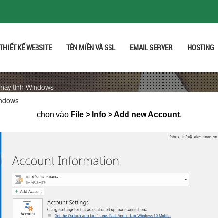
THIẾT KẾ WEBSITE
TÊN MIỀN VÀ SSL
EMAIL SERVER
HOSTING
 máy tính Windows
indows
chọn vào
File > Info > Add new Account
.