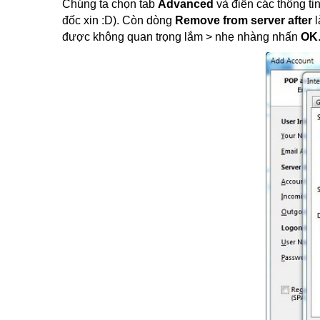
Chúng ta chọn tab
Advanced
và điền các thông ti
đốc xin :D). Còn dòng
Remove from server after
l
được không quan trọng lắm > nhẹ nhàng nhấn
OK