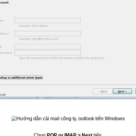
Chọn
POP or IMAP > Next
tiếp.