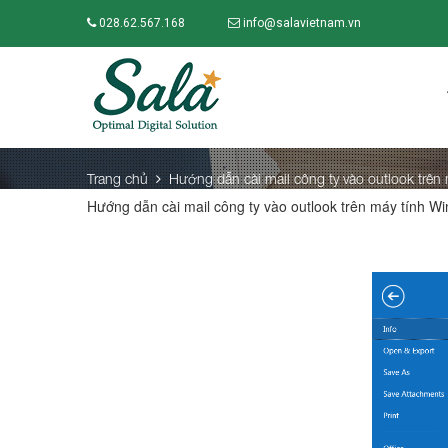
028.62.567.168
info@salavietnam.vn
Trang chủ
Hướng dẫn cài mail công ty vào outlook trên
Hướng dẫn cài mail công ty vào outlook trên máy tính W