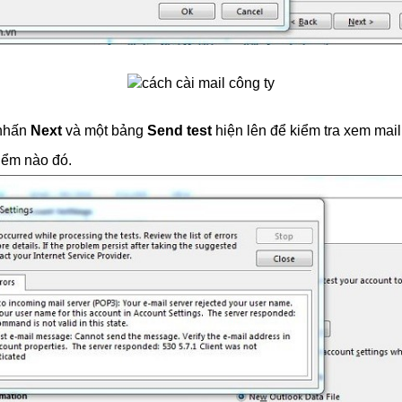
 nhấn
Next
và một bảng
Send test
hiện lên để kiểm tra xem mai
iểm nào đó.