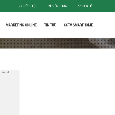
GIỚI THIỆU
KIẾN THỨC
LIÊN HỆ
MARKETING ONLINE
TIN TỨC
CCTV SMARTHOME