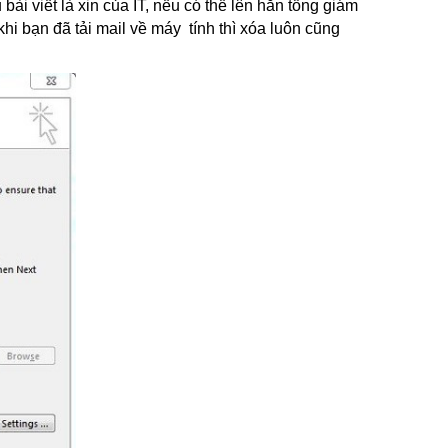
bài viết là xin của IT, nếu có thể lên hẳn tổng giám
khi bạn đã tải mail về máy tính thì xóa luôn cũng