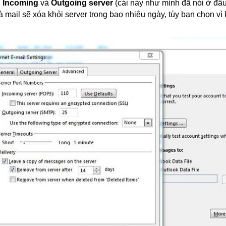
n
Incoming
và
Outgoing server
(cái này như mình đã nói ở đầu 
à mail sẽ xóa khỏi server trong bao nhiêu ngày, tùy bạn chọn vì 
.