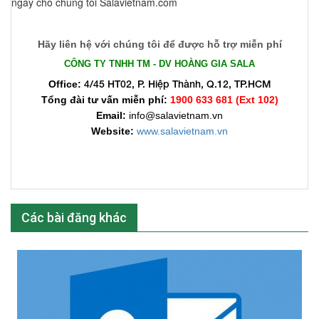
ngay cho chúng tôi Salavietnam.com
Hãy liên hệ với chúng tôi để được hỗ trợ miễn phí
CÔNG TY TNHH TM - DV HOÀNG GIA SALA
4/45 HT02, P. Hiệp Thành, Q.12, TP.HCM
Office:
Tổng đài tư vấn miễn phí:
1900 633 681 (Ext 102)​
Email:
info@salavietnam.vn
Website:
www.salavietnam.vn
Các bài đăng khác