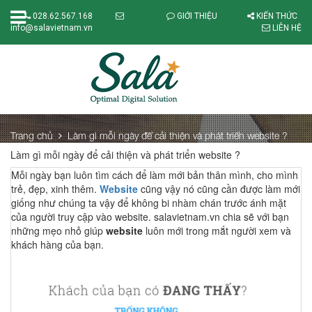
028.62.567.168
GIỚI THIỆU
KIẾN THỨC
info@salavietnam.vn
LIÊN HỆ
Trang chủ
Làm gì mỗi ngày để cải thiện và phát triển website ?
Làm gì mỗi ngày để cải thiện và phát triển website ?
Mỗi ngày bạn luôn tìm cách để làm mới bản thân mình, cho mình
trẻ, đẹp, xinh thêm.
Website
cũng vậy nó cũng cần được làm mới
giống như chúng ta vậy để không bi nhàm chán trước ánh mặt
của người truy cập vào website. salavietnam.vn chia sẽ với bạn
những mẹo nhỏ giúp
website
luôn mới trong mắt người xem và
khách hàng của bạn.