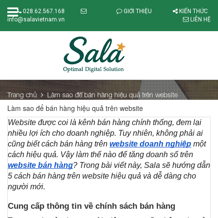
028.62.567.168
GIỚI THIỆU
KIẾN THỨC
info@salavietnam.vn
LIÊN HỆ
Trang chủ
Làm sao để bán hàng hiệu quả trên website
Làm sao để bán hàng hiệu quả trên website
Website được coi là kênh bán hàng chính thống, đem lại 
nhiều lợi ích cho doanh nghiệp. Tuy nhiên, không phải ai 
cũng biết cách bán hàng trên 
website doanh nghiệp
 một 
cách hiệu quả. 
Vậy làm thế nào để tăng doanh số trên 
website bán hàng
? Trong bài viết này, Sala sẽ hướng dẫn 
5 cách bán hàng trên website hiệu quả và dễ dàng cho 
người mới.
Cung cấp thông tin về chính sách bán hàng 