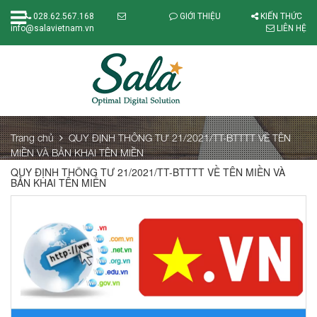
028.62.567.168
GIỚI THIỆU
KIẾN THỨC
info@salavietnam.vn
LIÊN HỆ
Trang chủ
QUY ĐỊNH THÔNG TƯ 21/2021/TT-BTTTT VỀ TÊN
MIỀN VÀ BẢN KHAI TÊN MIỀN
QUY ĐỊNH THÔNG TƯ 21/2021/TT-BTTTT VỀ TÊN MIỀN VÀ
BẢN KHAI TÊN MIỀN