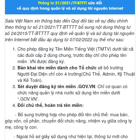
Sala Việt Nam xin thông báo đến Quý đối tác về sự điều chỉnh
theo thông tư số 21/2021/TT-BTTTT bổ sung nội dung thông tư
số 24/2015/TT-BTTTT quy định về quản lý và sử dụng tài nguyên
trên Internet bắt đầu áp dụng từ 07/02/2022 cụ thể như sau:
Cho phép đăng ký Tên Miền Tiếng Việt (TMTV) dưới tất cả
các đuôi cấp 2 dùng chung, trước đây chỉ cho phép tên
miền .VN được đăng ký.
Bản khai tên miền dành cho Tổ chức
sẽ bỏ trường
Người Đại Diện chỉ còn 4 trường(Chủ Thể, Admin, Kỹ Thuật
và Kế Toán).
Xét duyệt đăng ký tên miền .GOV.VN
: Chỉ cơ quan có
chức năng quản lý nhà nước sử dụng tên miền dưới
“.GOV.VN”.
Đổi chủ thể, hoàn trả tên miền:
- Bổ sung trường hợp cho phép đổi tên chủ thể: mua bán,
góp vốn, cổ phần, chuyển đổi chức năng, nhiệm vụ giữa công ty
mẹ, công ty con.
- Ngoài hồ sơ giấy sử dụng như hiện tại, thông tư mới cho