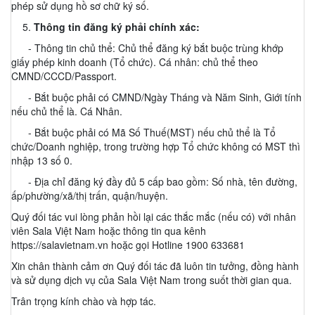
phép sử dụng hồ sơ chữ ký số.
5.
Thông tin đăng ký phải chính xác:
- Thông tin chủ thể: Chủ thể đăng ký bắt buộc trùng khớp
giấy phép kinh doanh (Tổ chức). Cá nhân: chủ thể theo
CMND/CCCD/Passport.
- Bắt buộc phải có CMND/Ngày Tháng và Năm Sinh, Giới tính
nếu chủ thể là. Cá Nhân.
- Bắt buộc phải có Mã Số Thuế(MST) nếu chủ thể là Tổ
chức/Doanh nghiệp, trong trường hợp Tổ chức không có MST thì
nhập 13 số 0.
- Địa chỉ đăng ký đầy đủ 5 cấp bao gồm: Số nhà, tên đường,
ấp/phường/xã/thị trấn, quận/huyện.
Quý đối tác vui lòng phản hồi lại các thắc mắc (nếu có) với nhân
viên Sala Việt Nam hoặc thông tin qua kênh
https://salavietnam.vn hoặc gọi Hotline 1900 633681
Xin chân thành cảm ơn Quý đối tác đã luôn tin tưởng, đồng hành
và sử dụng dịch vụ của Sala Việt Nam trong suốt thời gian qua.
Trân trọng kính chào và hợp tác.