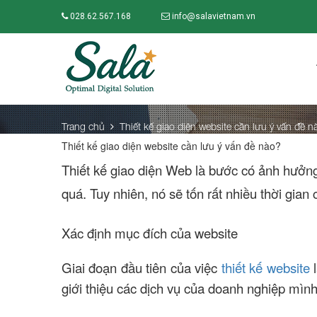
028.62.567.168
info@salavietnam.vn
Trang chủ
Thiết kế giao diện website cần lưu ý vấn đề n
Thiết kế giao diện website cần lưu ý vấn đề nào?
Thiết kế giao diện Web là bước có ảnh hưởng
quá. Tuy nhiên, nó sẽ tốn rất nhiều thời gia
Xác định mục đích của website
Giai đoạn đầu tiên của việc
thiết kế website
l
giới thiệu các dịch vụ của doanh nghiệp mìn