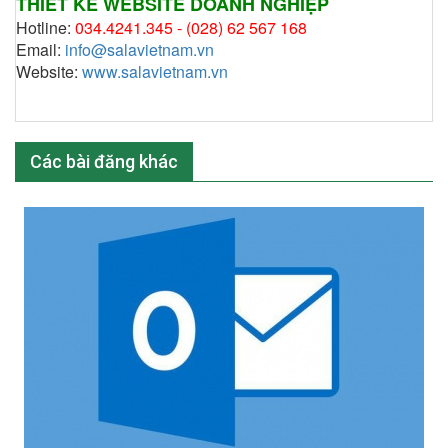
THIẾT KẾ WEBSITE DOANH NGHIỆP
Hotline:
034.4241.345 -
(028) 62 567 168
Email:
info@salavietnam.vn
Website:
www.salavietnam.vn
Các bài đăng khác